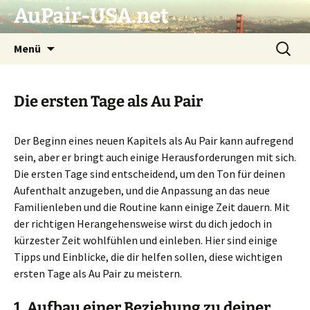
AuPair-USA.net
Zum
Suchen
Menü
Inhalt
nach:
springen
Die ersten Tage als Au Pair
Der Beginn eines neuen Kapitels als Au Pair kann aufregend
sein, aber er bringt auch einige Herausforderungen mit sich.
Die ersten Tage sind entscheidend, um den Ton für deinen
Aufenthalt anzugeben, und die Anpassung an das neue
Familienleben und die Routine kann einige Zeit dauern. Mit
der richtigen Herangehensweise wirst du dich jedoch in
kürzester Zeit wohlfühlen und einleben. Hier sind einige
Tipps und Einblicke, die dir helfen sollen, diese wichtigen
ersten Tage als Au Pair zu meistern.
1.
Aufbau einer Beziehung zu deiner